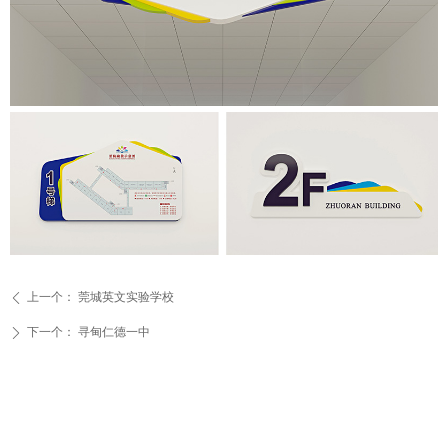
上一个：
莞城英文实验学校
ꄴ
下一个：
寻甸仁德一中
ꄲ