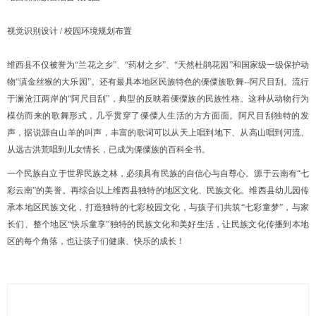
视觉识别设计 / 校园环境规划布置
维西县不仅被誉为“兰花之乡”、“药材之乡”、“天然杜鹃花园”和国家级一级保护动
物“滇金丝猴的大乐园”。还有最具本地区民族特色的傈僳族歌舞--阿尺目刮。流行
于澜沧江两岸的“阿尺目刮”，典型的反映着傈僳族的民族性格。这种从动物行为
模仿而来的歌舞形式，几乎贯穿了傈僳人生活的方方面面。阿尺目刮独特的发
声，据说源自山羊的叫声，丰富的歌词可以从天上唱到地下、从高山唱到河流、
从远古洪荒唱到儿女情长，已成为傈僳族的百科全书。
一个民族自立于世界民族之林，必须具有民族的自信心与自尊心。源于云南有“七
彩云南”的美誉。再综合以上维西县独特的地区文化、民族文化。维西县幼儿园传
承本地区民族文化，打造独特的七彩校园文化，与孩子们共筑“七彩童梦”，与家
长们、整个地区“快乐童享”独特的民族文化和美好生活，让民族文化传播到本地
区的每个角落，也让孩子们健康、快乐的成长！