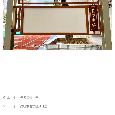
上一个：
寻甸仁德一中
ꄴ
下一个：
昆明市晋宁区幼儿园
ꄲ